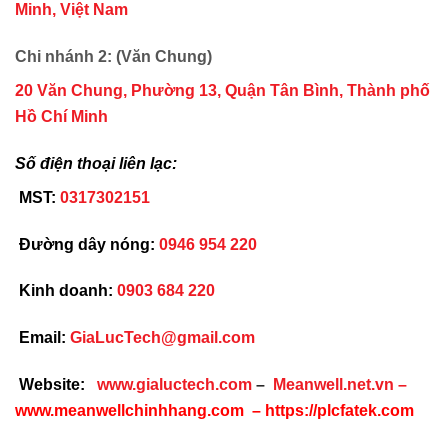
Minh, Việt Nam
Chi nhánh 2: (Văn Chung)
20 Văn Chung, Phường 13, Quận Tân Bình, Thành phố
Hồ Chí Minh
Số điện thoại liên lạc:
MST:
0317302151
Đường dây nóng:
0946 954 220
Kinh doanh:
0903 684 220
Email:
GiaLucTech@gmail.com
Website:
www.gialuctech.com
–
Meanwell.net.vn
–
www.meanwellchinhhang.com
–
https://plcfatek.com