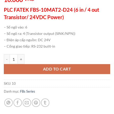
PLC FATEK FBS-10MAT2-D24 (6 in / 4 out
Transistor/ 24VDC Power)
– Số ngõ vào: 6
– Số ngõ ra: 4 (Transistor output (SINK/NPN))
– Điện áp cấp nguồn: DC 24V
– Cổng giao tiếp: RS-232 built-in
PLC FATEK FBS-10MAT2-D24 (6 in / 4 out Transistor/ 24VDC Power) 
ADD TO CART
SKU:
10
Danh mục:
FBs Series