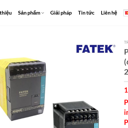
 thiệu
Sản phẩm
Giải pháp
Tin tức
Liên hệ
T
(
1
P
i
P