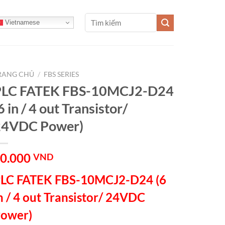
Tìm
Vietnamese
kiếm:
RANG CHỦ
/
FBS SERIES
PLC FATEK FBS-10MCJ2-D24
6 in / 4 out Transistor/
24VDC Power)
0.000
VND
LC FATEK FBS-10MCJ2-D24 (6
n / 4 out Transistor/ 24VDC
ower)