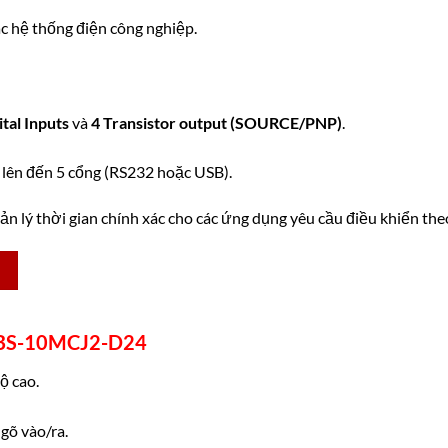
c hệ thống điện công nghiệp.
ital Inputs
và
4 Transistor output (SOURCE/PNP)
.
 lên đến 5 cổng (RS232 hoặc USB).
n lý thời gian chính xác cho các ứng dụng yêu cầu điều khiển theo 
 FBS-10MCJ2-D24
ộ cao.
gõ vào/ra.