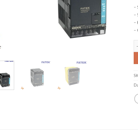
– 
– 
– 
– 
PL
S
D