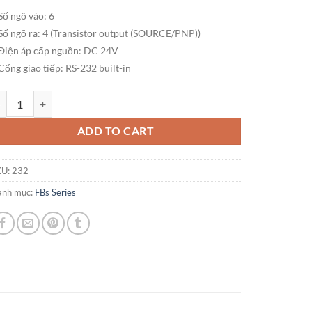
Số ngõ vào: 6
Số ngõ ra: 4 (Transistor output (SOURCE/PNP))
Điện áp cấp nguồn: DC 24V
Cổng giao tiếp: RS-232 built-in
C FATEK FBS-10MCJ2-D24 (6 in / 4 out Transistor/ 24VDC Power) số l
ADD TO CART
KU:
232
anh mục:
FBs Series