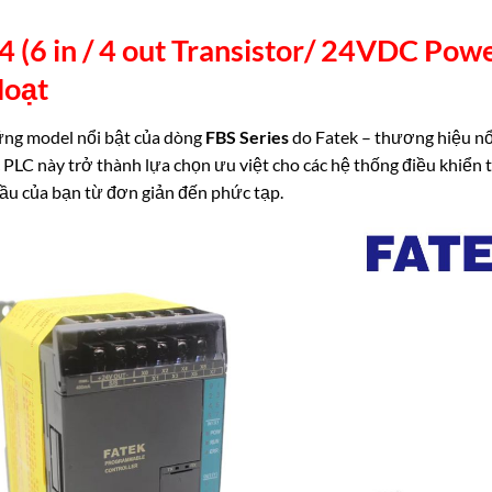
6 in / 4 out Transistor/ 24VDC Powe
oạt
ững model nổi bật của dòng
FBS Series
do Fatek – thương hiệu nổi
ác PLC này trở thành lựa chọn ưu việt cho các hệ thống điều khiể
cầu của bạn từ đơn giản đến phức tạp.