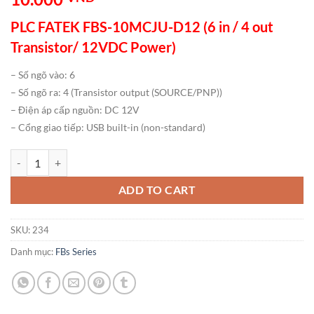
PLC FATEK FBS-10MCJU-D12 (6 in / 4 out
Transistor/ 12VDC Power)
– Số ngõ vào: 6
– Số ngõ ra: 4 (Transistor output (SOURCE/PNP))
– Điện áp cấp nguồn: DC 12V
– Cổng giao tiếp: USB built-in (non-standard)
PLC FATEK FBS-10MCJU-D12 (6 in / 4 out Transistor/ 12VDC Power) 
ADD TO CART
SKU:
234
Danh mục:
FBs Series