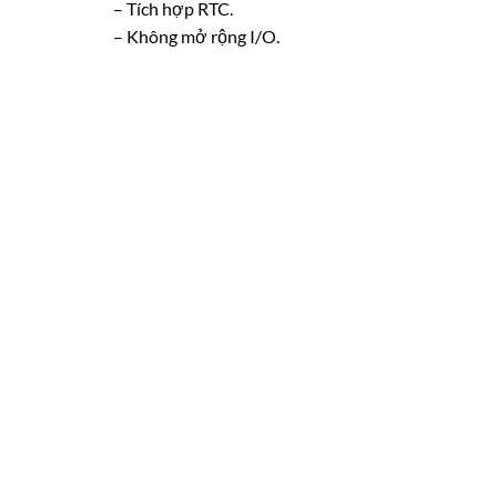
– Tích hợp RTC.
– Không mở rộng I/O.