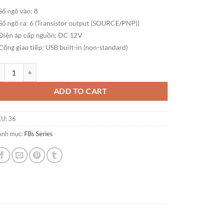
Số ngõ vào: 8
Số ngõ ra: 6 (Transistor output (SOURCE/PNP))
Điện áp cấp nguồn: DC 12V
Cổng giao tiếp: USB built-in (non-standard)
C FATEK FBS-14MAJU-D12 (8 in / 6 out Transistor/ 12VDC Power) số l
ADD TO CART
KU:
36
anh mục:
FBs Series