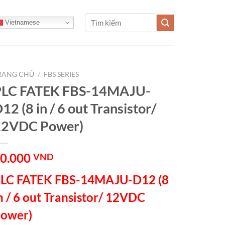
Tìm
Vietnamese
kiếm:
RANG CHỦ
/
FBS SERIES
PLC FATEK FBS-14MAJU-
12 (8 in / 6 out Transistor/
12VDC Power)
0.000
VND
LC FATEK FBS-14MAJU-D12 (8
n / 6 out Transistor/ 12VDC
ower)