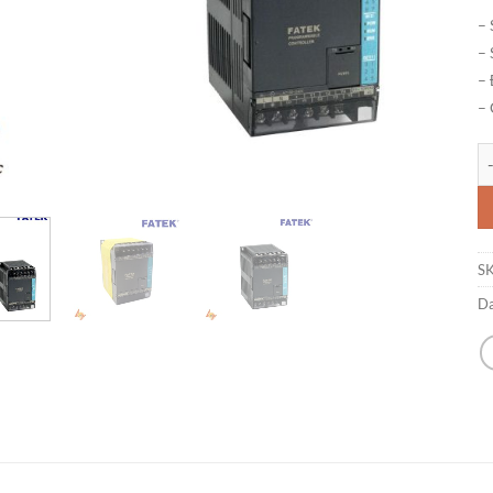
– 
– 
– 
– 
PL
S
D