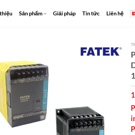
 thiệu
Sản phẩm
Giải pháp
Tin tức
Liên hệ
T
D
1
P
i
P