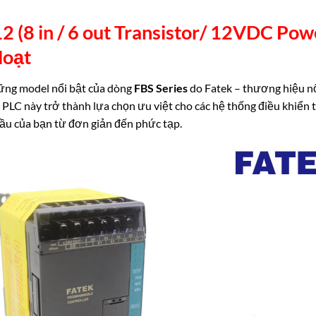
8 in / 6 out Transistor/ 12VDC Powe
oạt
hững model nổi bật của dòng
FBS Series
do Fatek – thương hiệu nổi
ác PLC này trở thành lựa chọn ưu việt cho các hệ thống điều khiể
cầu của bạn từ đơn giản đến phức tạp.