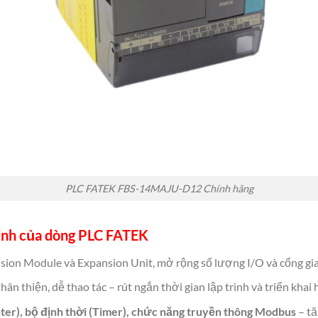
PLC FATEK FBS-14MAJU-D12 Chính hãng
minh của dòng PLC FATEK
nsion Module và Expansion Unit, mở rộng số lượng I/O và cổng gia
thân thiện, dễ thao tác – rút ngắn thời gian lập trình và triển khai 
ter), bộ định thời (Timer), chức năng truyền thông Modbus
– tă