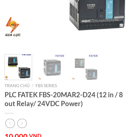
TRANG CHỦ
/
FBS SERIES
PLC FATEK FBS-20MAR2-D24 (12 in / 8
out Relay/ 24VDC Power)
10.000
VND