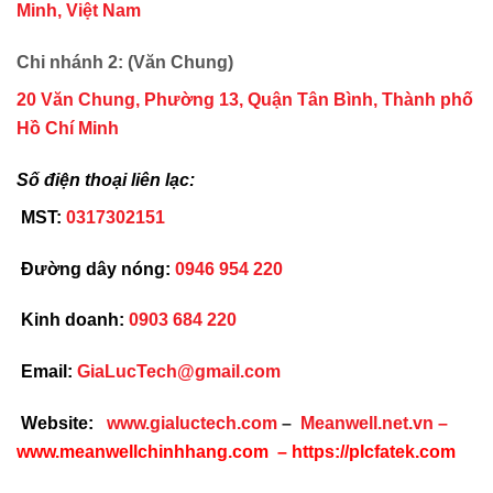
Minh, Việt Nam
Chi nhánh 2: (Văn Chung)
20 Văn Chung, Phường 13, Quận Tân Bình, Thành phố
Hồ Chí Minh
Số điện thoại liên lạc:
MST:
0317302151
Đường dây nóng:
0946 954 220
Kinh doanh:
0903 684 220
Email:
GiaLucTech@gmail.com
Website:
www.gialuctech.com
–
Meanwell.net.vn
–
www.meanwellchinhhang.com
–
https://plcfatek.com