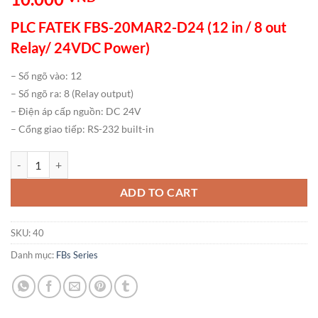
PLC FATEK FBS-20MAR2-D24 (12 in / 8 out
Relay/ 24VDC Power)
– Số ngõ vào: 12
– Số ngõ ra: 8 (Relay output)
– Điện áp cấp nguồn: DC 24V
– Cổng giao tiếp: RS-232 built-in
PLC FATEK FBS-20MAR2-D24 (12 in / 8 out Relay/ 24VDC Power) số 
ADD TO CART
SKU:
40
Danh mục:
FBs Series