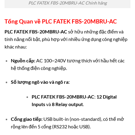
PLC FATEK FBS-20MBRU-AC Chính hãng
Tổng Quan về
PLC FATEK FBS-20MBRU-AC
PLC FATEK FBS-20MBRU-AC
sở hữu những đặc điểm và
tính năng nổi bật, phù hợp với nhiều ứng dụng công nghiệp
khác nhau:
Nguồn cấp:
AC 100~240V tương thích với hầu hết các
hệ thống điện công nghiệp.
Số lượng ngõ vào và ngõ ra:
PLC FATEK FBS-20MBRU-AC
:
12 Digital
Inputs
và
8 Relay output
.
Cổng giao tiếp:
USB built-in (non-standard), có thể mở
rộng lên đến 5 cổng (RS232 hoặc USB).