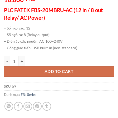
PLC FATEK FBS-20MBRU-AC (12 in / 8 out
Relay/ AC Power)
– Số ngõ vào: 12
– Số ngõ ra: 8 (Relay output)
– Điện áp cấp nguồn: AC 100~240V
– Cổng giao tiếp: USB built-in (non-standard)
PLC FATEK FBS-20MBRU-AC (12 in / 8 out Relay/ AC Power) số lượn
ADD TO CART
SKU:
59
Danh mục:
FBs Series