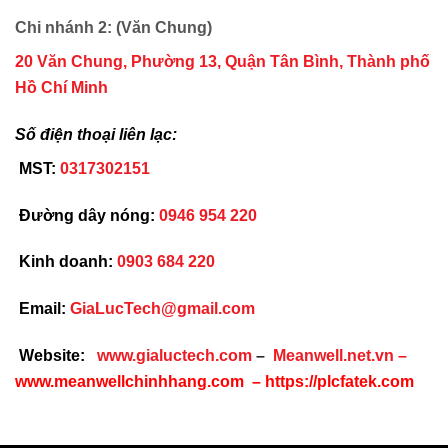
Chi nhánh 2: (Văn Chung)
20 Văn Chung, Phường 13, Quận Tân Bình, Thành phố
Hồ Chí Minh
Số điện thoại liên lạc:
MST:
0317302151
Đường dây nóng:
0946 954 220
Kinh doanh:
0903 684 220
Email:
GiaLucTech@gmail.com
Website:
www.gialuctech.com
–
Meanwell.net.vn
–
www.meanwellchinhhang.com
–
https://plcfatek.com