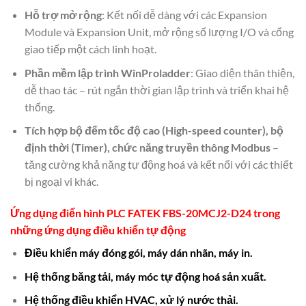
Hỗ trợ mở rộng
: Kết nối dễ dàng với các Expansion
Module và Expansion Unit, mở rộng số lượng I/O và cổng
giao tiếp một cách linh hoạt.
Phần mềm lập trình WinProladder
: Giao diện thân thiện,
dễ thao tác – rút ngắn thời gian lập trình và triển khai hệ
thống.
Tích hợp bộ đếm tốc độ cao (High-speed counter), bộ
định thời (Timer), chức năng truyền thông Modbus
–
tăng cường khả năng tự động hoá và kết nối với các thiết
bị ngoại vi khác.
Ứng dụng điển hình
PLC FATEK FBS-20MCJ2-D24
trong
những ứng dụng
điều khiển tự động
Điều khiển máy đóng gói, máy dán nhãn, máy in.
Hệ thống băng tải, máy móc tự động hoá sản xuất.
Hệ thống điều khiển HVAC, xử lý nước thải.