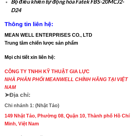
Bộ điều khiển tự động hóa Fatek FBS-20MCJ2-
D24
Thông tin liên hệ:
MEAN WELL ENTERPRISES CO., LTD
Trung tâm chiến lược sản phẩm
Mọi chi tiết xin liên hệ:
CÔNG TY TNHH KỸ THUẬT GIA LỰC
NHÀ PHÂN PHỐI MEANWELL CHÍNH HÃNG TẠI VIỆT
NAM
➤Địa chỉ:
Chi nhánh 1: (Nhật Tảo)
149 Nhật Tảo, Phường 08, Quận 10, Thành phố Hồ Chí
Minh, Việt Nam