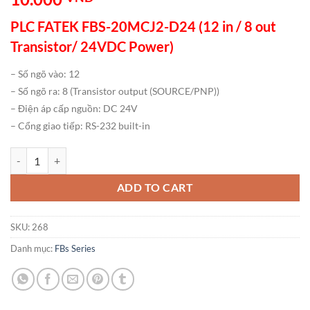
PLC FATEK FBS-20MCJ2-D24 (12 in / 8 out
Transistor/ 24VDC Power)
– Số ngõ vào: 12
– Số ngõ ra: 8 (Transistor output (SOURCE/PNP))
– Điện áp cấp nguồn: DC 24V
– Cổng giao tiếp: RS-232 built-in
PLC FATEK FBS-20MCJ2-D24 (12 in / 8 out Transistor/ 24VDC Power)
ADD TO CART
SKU:
268
Danh mục:
FBs Series