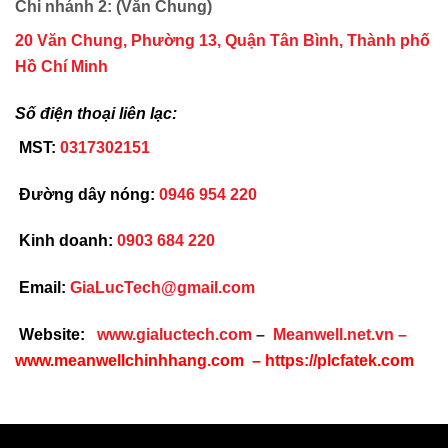
Chi nhánh 2: (Văn Chung)
20 Văn Chung, Phường 13, Quận Tân Bình, Thành phố
Hồ Chí Minh
Số điện thoại liên lạc:
MST:
0317302151
Đường dây nóng:
0946 954 220
Kinh doanh:
0903 684 220
Email:
GiaLucTech@gmail.com
Website:
www.gialuctech.com
–
Meanwell.net.vn
–
www.meanwellchinhhang.com
–
https://plcfatek.com