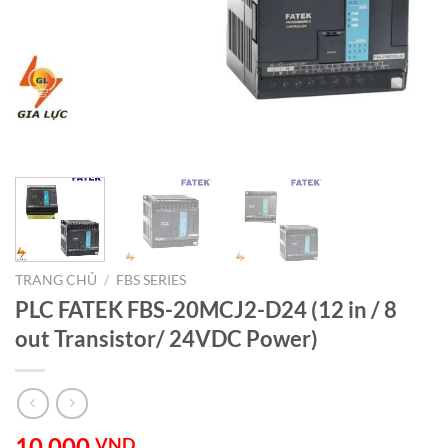
TRANG CHỦ
/
FBS SERIES
PLC FATEK FBS-20MCJ2-D24 (12 in / 8
out Transistor/ 24VDC Power)
10.000
VND