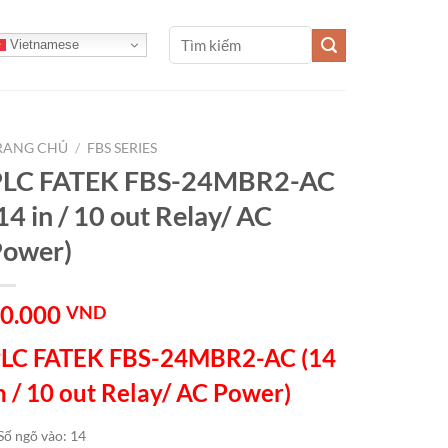
Tìm
Vietnamese
kiếm:
RANG CHỦ
/
FBS SERIES
PLC FATEK FBS-24MBR2-AC
14 in / 10 out Relay/ AC
Power)
0.000
VND
LC FATEK FBS-24MBR2-AC (14
n / 10 out Relay/ AC Power)
Số ngõ vào: 14