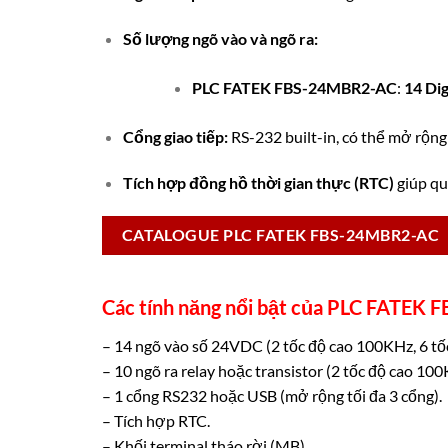
Số lượng ngõ vào và ngõ ra:
PLC FATEK FBS-24MBR2-AC
:
14 Dig
Cổng giao tiếp:
RS-232 built-in, có thể mở rộng
Tích hợp đồng hồ thời gian thực (RTC)
giúp quả
CATALOGUE PLC FATEK FBS-24MBR2-AC
Các tính năng nổi bật của PLC FATEK
– 14 ngõ vào số 24VDC (2 tốc độ cao 100KHz, 6 tốc
– 10 ngõ ra relay hoặc transistor (2 tốc độ cao 10
– 1 cổng RS232 hoặc USB (mở rộng tối đa 3 cổng).
– Tích hợp RTC.
– Khối terminal tháo rời (MB).