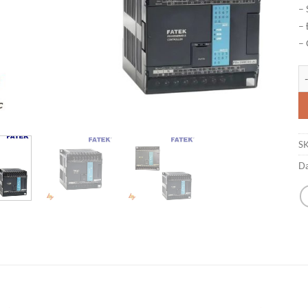
– 
– 
– 
PL
S
D