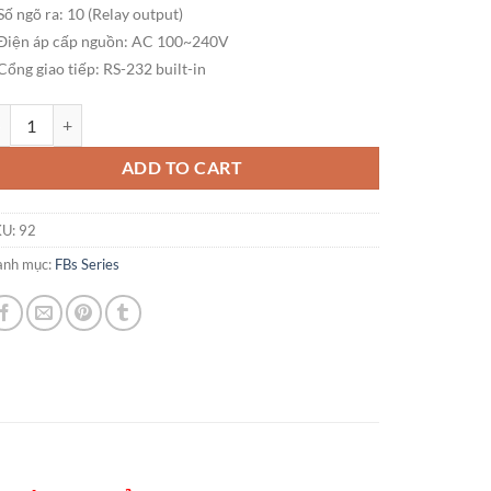
Số ngõ ra: 10 (Relay output)
Điện áp cấp nguồn: AC 100~240V
Cổng giao tiếp: RS-232 built-in
C FATEK FBS-24MBR2-AC (14 in / 10 out Relay/ AC Power) số lượng
ADD TO CART
KU:
92
anh mục:
FBs Series