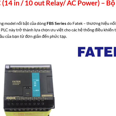
4 in / 10 out Relay/ AC Power) –
Bộ 
ng model nổi bật của dòng
FBS Series
do Fatek – thương hiệu nổi 
ác PLC này trở thành lựa chọn ưu việt cho các hệ thống điều khiể
cầu của bạn từ đơn giản đến phức tạp.