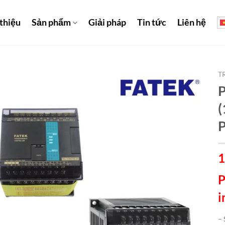
 thiệu
Sản phẩm
Giải pháp
Tin tức
Liên hệ
T
(
1
P
i
– 