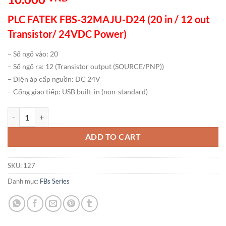
PLC FATEK FBS-32MAJU-D24 (20 in / 12 out
Transistor/ 24VDC Power)
– Số ngõ vào: 20
– Số ngõ ra: 12 (Transistor output (SOURCE/PNP))
– Điện áp cấp nguồn: DC 24V
– Cổng giao tiếp: USB built-in (non-standard)
PLC FATEK FBS-32MAJU-D24 (20 in / 12 out Transistor/ 24VDC Powe
ADD TO CART
SKU:
127
Danh mục:
FBs Series