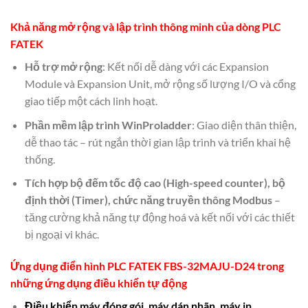
Khả năng mở rộng và
lập trình thông minh của dòng PLC
FATEK
Hỗ trợ mở rộng
: Kết nối dễ dàng với các Expansion
Module và Expansion Unit, mở rộng số lượng I/O và cổng
giao tiếp một cách linh hoạt.
Phần mềm lập trình WinProladder
: Giao diện thân thiện,
dễ thao tác – rút ngắn thời gian lập trình và triển khai hệ
thống.
Tích hợp bộ đếm tốc độ cao (High-speed counter), bộ
định thời (Timer), chức năng truyền thông Modbus
–
tăng cường khả năng tự động hoá và kết nối với các thiết
bị ngoại vi khác.
Ứng dụng điển hình
PLC FATEK FBS-32MAJU-D24
trong
những ứng dụng
điều khiển tự động
Điều khiển máy đóng gói, máy dán nhãn, máy in.