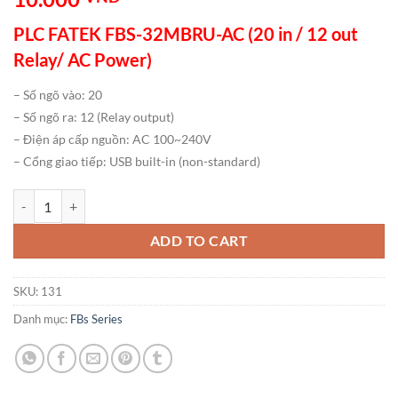
PLC FATEK FBS-32MBRU-AC (20 in / 12 out
Relay/ AC Power)
– Số ngõ vào: 20
– Số ngõ ra: 12 (Relay output)
– Điện áp cấp nguồn: AC 100~240V
– Cổng giao tiếp: USB built-in (non-standard)
PLC FATEK FBS-32MBRU-AC (20 in / 12 out Relay/ AC Power) số lượ
ADD TO CART
SKU:
131
Danh mục:
FBs Series