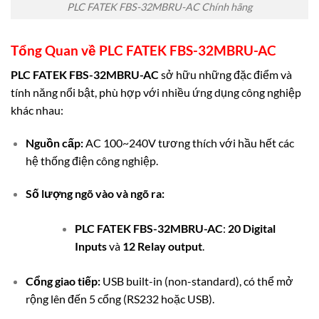
PLC FATEK FBS-32MBRU-AC Chính hãng
Tổng Quan về
PLC FATEK FBS-32MBRU-AC
PLC FATEK FBS-32MBRU-AC
sở hữu những đặc điểm và
tính năng nổi bật, phù hợp với nhiều ứng dụng công nghiệp
khác nhau:
Nguồn cấp:
AC 100~240V tương thích với hầu hết các
hệ thống điện công nghiệp.
Số lượng ngõ vào và ngõ ra:
PLC FATEK FBS-32MBRU-AC
:
20 Digital
Inputs
và
12 Relay output
.
Cổng giao tiếp:
USB built-in (non-standard), có thể mở
rộng lên đến 5 cổng (RS232 hoặc USB).