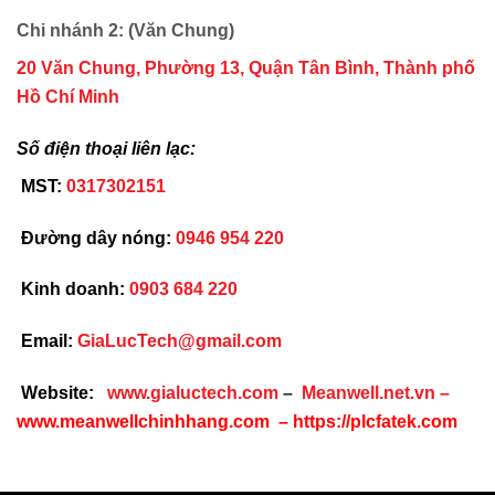
Chi nhánh 2: (Văn Chung)
20 Văn Chung, Phường 13, Quận Tân Bình, Thành phố
Hồ Chí Minh
Số điện thoại liên lạc:
MST:
0317302151
Đường dây nóng:
0946 954 220
Kinh doanh:
0903 684 220
Email:
GiaLucTech@gmail.com
Website:
www.gialuctech.com
–
Meanwell.net.vn
–
www.meanwellchinhhang.com
–
https://plcfatek.com